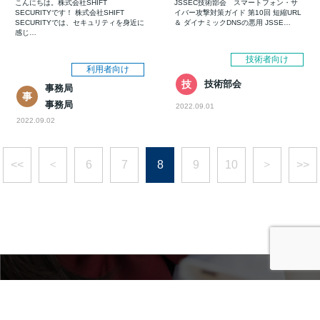
こんにちは。株式会社SHIFT
JSSEC技術部会 スマートフォン・サ
SECURITYです！ 株式会社SHIFT
イバー攻撃対策ガイド 第10回 短縮URL
SECURITYでは、セキュリティを身近に
＆ ダイナミックDNSの悪用 JSSE…
感じ…
技術者向け
利用者向け
技
技術部会
事務局
術
事
部
事務局
務
2022.09.01
会
局
2022.09.02
＜
＞
<<
6
7
8
9
10
>>
＜
<<