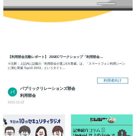
【利用部会活動レポート】 JSSECワークショップ「利用部会…
※注釈：上記内に記載の「利用部会が選ぶ5大脅威」は、「スマートフォン利用シーン
に潜む脅威 Top10 2023」というタイト…
利用者向け
パブリックリレーションズ部会
パ
利用部会
ブ
リ
2022.12.22
ッ
ク
リ
レ
ー
シ
ョ
ン