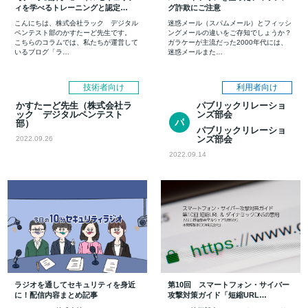
ィを学べるトレーニングと認定…
グ詐欺にご注意
こんにちは、株式会社ラック デジタル
迷惑メール（スパムメール）とフィッシ
ペンテスト部のかすたーど先生です。
ングメールの違いをご存知でしょうか？
こちらのコラムでは、私たちが運営して
ガラケーが主流だった2000年代には、
いるブログ「ラ…
迷惑メールまた…
技術者向け
利用者向け
かすたーど先生（株式会社ラ
パブリックリレーショ
ック デジタルペンテスト
ンズ部会
パ
部）
パブリックリレーショ
ブ
ンズ部会
2022.09.26
リ
ッ
2022.09.14
ク
リ
レ
ー
シ
ョ
ン
ズ
部
会
ラジオを通してセキュリティを身近
第10回 スマートフォン・サイバー
に！配信内容まとめ記事
攻撃対策ガイド「短縮URL…