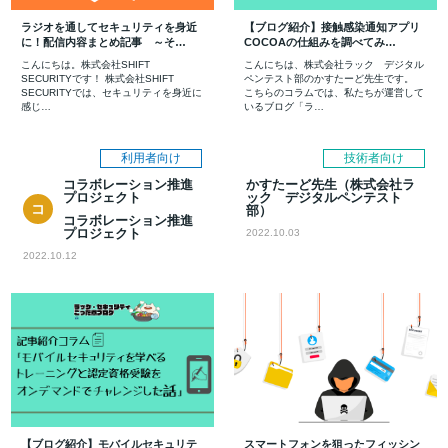
ラジオを通してセキュリティを身近
【ブログ紹介】接触感染通知アプリ
に！配信内容まとめ記事 ～そ…
COCOAの仕組みを調べてみ…
こんにちは。株式会社SHIFT
こんにちは、株式会社ラック デジタル
SECURITYです！ 株式会社SHIFT
ペンテスト部のかすたーど先生です。
SECURITYでは、セキュリティを身近に
こちらのコラムでは、私たちが運営して
感じ…
いるブログ「ラ…
利用者向け
技術者向け
コラボレーション推進
かすたーど先生（株式会社ラ
プロジェクト
ック デジタルペンテスト
コ
部）
コラボレーション推進
ラ
プロジェクト
2022.10.03
ボ
レ
2022.10.12
ー
シ
ョ
ン
推
進
プ
ロ
ジ
ェ
ク
ト
【ブログ紹介】モバイルセキュリテ
スマートフォンを狙ったフィッシン