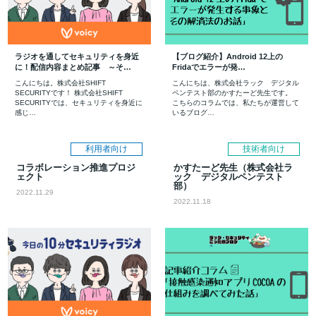
ズ
部
会
ラジオを通してセキュリティを身近
【ブログ紹介】Android 12上の
に！配信内容まとめ記事 ～そ…
Fridaでエラーが発…
こんにちは。株式会社SHIFT
こんにちは、株式会社ラック デジタル
SECURITYです！ 株式会社SHIFT
ペンテスト部のかすたーど先生です。
SECURITYでは、セキュリティを身近に
こちらのコラムでは、私たちが運営して
感じ…
いるブログ…
利用者向け
技術者向け
コラボレーション推進プロジ
かすたーど先生（株式会社ラ
ェクト
ック デジタルペンテスト
部）
2022.11.29
2022.11.18