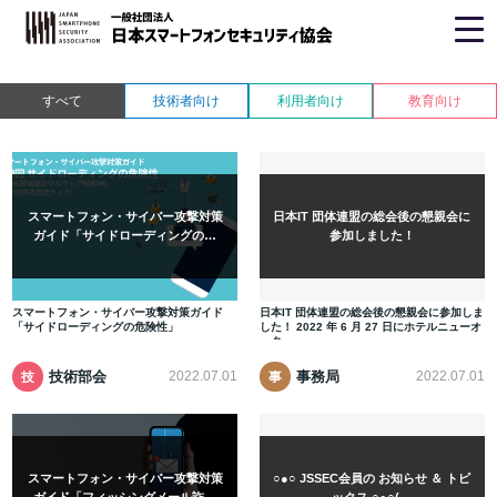
ホーム
> ニュース
すべて
技術者向け
利用者向け
教育向け
スマートフォン・サイバー攻撃対策
日本IT 団体連盟の総会後の懇親会に
ガイド「サイドローディングの…
参加しました！
スマートフォン・サイバー攻撃対策ガイド
日本IT 団体連盟の総会後の懇親会に参加しま
「サイドローディングの危険性」
した！ 2022 年 6 月 27 日にホテルニューオ
ータ…
技術部会
事務局
2022.07.01
2022.07.01
技
事
術
務
部
局
会
スマートフォン・サイバー攻撃対策
○●○ JSSEC会員の お知らせ ＆ トピ
ガイド「フィッシングメール詐…
ックス ○●○(…