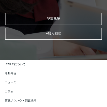
セキュリティフォーラム2020（オンライン
JSSEC技術部会主催 フィンテックでのスマ
セキュリティフォーラム2020開催中止のご
電気通信普及財団から助成金を受給しまし
開催） 一般社団法人日本スマートフォンセ
ートフォン利用、 その技術側面からセキュ
案内 2020年2月26日 セキュ…
た！！ 公益財団法人電気通信普及財団から
キュリティ協会（…
リティを考える …
助成援助金をいただき…
事務局
技術部会
事務局
記事執筆
事務局
技術部会
事務局
2011.11.30
2018.03.29
2011.11.08
事
技
事
2020.07.31
2018.05.15
2020.02.26
事
技
事
務
術
務
事務局
事務局
事務局
務
術
務
局
部
局
局
部
局
会
会
+加入相談
『スマートフォン＆タブレットの業
英語版ページを公開しました。
『IoTセキュリティチェックシート』
新型コロナウイルス感染症対策につ
2020年3月6日(金)開催 セキュリティ
「サイバーセキュリティ月刊コラ
務利用に関するセキュリティガ…
を公開しました。
いて
ム」掲載情報のお知らせ
フォーラム2020
JSSECについて
新型コロナウイルス感染症対策について
『IoTセキュリティチェックシート』を公開
セキュリティフォーラム2020 一般社団法
「サイバーセキュリティ月刊コラム」掲載情
2020年2月21日 セキュリティフォ…
しました。 2018年3月8日 『IoTセキュリ
人日本スマートフォンセキュリティ協会
報のお知らせ 18/2/8 内閣サイバーセキュリ
ティチェッ…
（J…
ティセンタ…
活動内容
事務局
事務局
2011.09.07
2011.07.27
事
事
事務局
事務局
利用部会
事務局
2018.03.08
2018.02.08
利
事
務
務
2020.02.21
2020.01.22
事
事
用
務
局
局
ニュース
事務局
事務局
務
務
部
局
局
局
会
コラム
facebook, twitterへのリンクを追加
実践ノウハウ・調査結果
JSSEC Webサイトを開設しました。
2018年3月9日(金)開催 JSSEC セキ
安田学長が米民生技術協会(ＣＴＡ)
しました。
東京都立東大和高等学校のセーフテ
『Androidアプリのセキュア設計・
ュリティフォー…
に殿堂入り
ィ教室で講演をしました
セキュアコーディングガ…