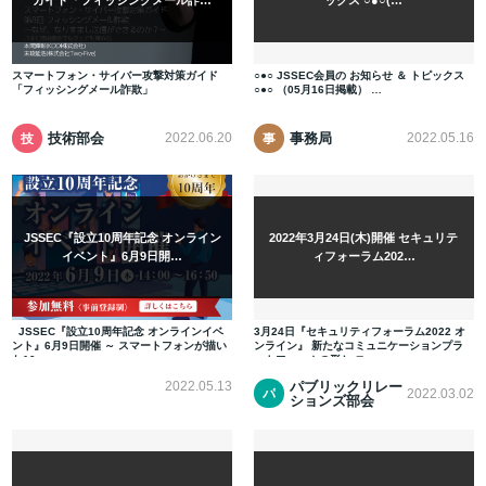
スマートフォン・サイバー攻撃対策ガイド
○●○ JSSEC会員の お知らせ ＆ トピックス
「フィッシングメール詐欺」
○●○ （05月16日掲載） …
技術部会
事務局
2022.06.20
2022.05.16
技
事
術
務
部
局
会
JSSEC『設立10周年記念 オンライン
2022年3月24日(木)開催 セキュリテ
イベント』6月9日開…
ィフォーラム202…
JSSEC『設立10周年記念 オンラインイベ
3月24日『セキュリティフォーラム2022 オ
ント』6月9日開催 ～ スマートフォンが描い
ンライン』 新たなコミュニケーションプラ
た10…
ットフォームの形と ス…
パブリックリレー
2022.05.13
2022.03.02
パ
ションズ部会
ブ
リ
ッ
ク
リ
レ
ー