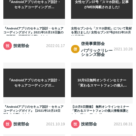
『Androidアプリのセキュア設計・
女性セブン37号「スマホ防犯」記事
シ
ョ
セキュアコーディングガ…
がWEB掲載されました!
ン
ズ
部
会
『Androidアプリのセキュア設計・セキュア
女性セブンから「スマホ防犯」について取材
コーディングガイド』2021年10月19日版の
を受けました! 女性セブン37号(2021年10月
一部変更、同英語版公開しました。
21日発売)…
啓発事業部会
技術部会
2022.01.17
技
2021.10.28
啓
術
パブリックリレー
発
部
ションズ部会
事
会
業
部
会
『Androidアプリのセキュア設計・
10月5日無料オンラインセミナー
セキュアコーディングガ…
「変わるスマートフォンの個人…
『Androidアプリのセキュア設計・セキュア
【10月5日開催】 無料オンラインセミナー
コーディングガイド』【2021年10月19日
「変わるスマートフォンの個人情報保護と
版】を公開しました。
セキュアコーディング」 …
技術部会
技術部会
2021.10.19
2021.08.31
技
技
術
術
部
部
会
会