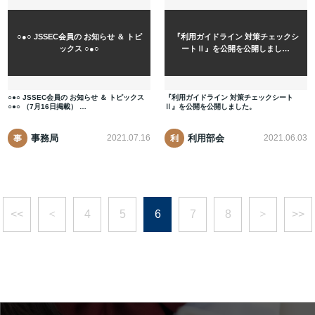
○●○ JSSEC会員の お知らせ ＆ トピ
『利用ガイドライン 対策チェックシ
ックス ○●○
ートⅡ』を公開を公開しまし…
○●○ JSSEC会員の お知らせ ＆ トピックス
『利用ガイドライン 対策チェックシート
○●○ （7月16日掲載） …
Ⅱ』を公開を公開しました。
事務局
利用部会
2021.07.16
2021.06.03
事
利
務
用
局
部
会
＜
＞
<<
4
5
6
7
8
>>
2020年9月3日(木)開催 セキュリティ
JSSEC監修の書籍『Androidセキュ
2018年6月8日開催 JSSEC技術部会
セキュリティフォーラム2020開催中
電気通信普及財団から助成金を受給
成果発表会開催のプレスリリースを
主催『フィンテック…
リティ・バイブル …
フォーラム2020…
しました！！
行いました。
止のご案内