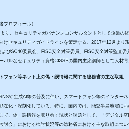
者プロフィール）
8年より、セキュリティガバナンスコンサルタントとして企業の
向けセキュリティガイドラインを策定する。2017年12月より現
7およびSC40委員会、FISC安全対策委員、FISC安全対策監査
ーバルなセキュリティ資格CISSPの国内主席講師として人材
トフォン等ネット上の偽・誤情報に関する総務省の主な取組
SNSや生成AI等の普及に伴い、スマートフォン等のインター
顕在化・深刻化している。特に、国内では、能登半島地震にお
こで、偽・誤情報を取り巻く現状と課題として、「デジタル空
検討会」における検討状況等の総務省における主な取組につい