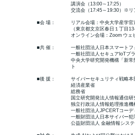
講演会（13:00～17:25）
交流会（17:45～19:30）
■会 場：
リアル会場：中央大学産学官
（東京都文京区春日１丁目13-
オンライン会場：Zoom ウェ
■共 催：
一般社団法人日本スマートフォ
一般社団法人セキュアIoTプ
中央大学研究開発機構「新常
ト
■後 援：
サイバーセキュリティ戦略本
経済産業省
総務省
国立研究開発法人情報通信研究
独立行政法人情報処理推進機構(
一般社団法人JPCERTコーディ
一般財団法人日本サイバー犯罪
公益財団法人 金融情報システム