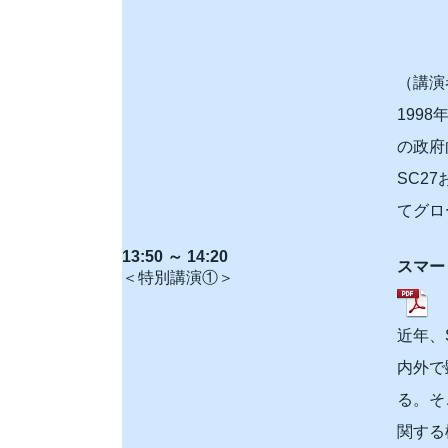
（講演
199
の政府
SC2
てグロ
13:50 ～ 14:20
スマー
＜特別講演①＞
近年、
内外で
る。そ
関する