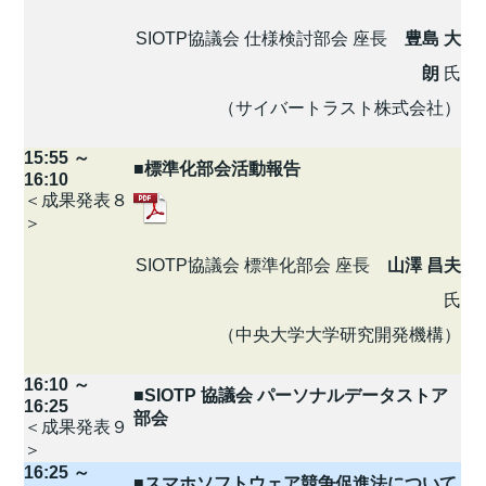
SIOTP協議会 仕様検討部会 座長
豊島 大
朗
氏
（サイバートラスト株式会社）
15:55 ～
■標準化部会活動報告
16:10
＜成果発表８
＞
SIOTP協議会 標準化部会 座長
山澤 昌夫
氏
（中央大学大学研究開発機構）
16:10 ～
■SIOTP 協議会 パーソナルデータストア
16:25
部会
＜成果発表９
＞
16:25 ～
■スマホソフトウェア競争促進法について