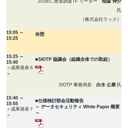
JSSEC 政策調査TF リーダー
稲森 伸介
氏
（株式会社ラック）
15:05 ～
休憩
15:25
15:25 ～
■SIOTP 協議会（組織全体での取組）
15:40
＜成果発表６
＞
SIOTP 事務局長
白水 公康
氏
15:40 ～
■仕様検討部会活動報告
15:55
～ データセキュリティ White Paper 概要
＜成果発表７
～
＞