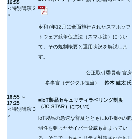
16:55
＜特別講演２
＞
令和7年12月に全面施行されたスマホソフ
トウェア競争促進法（スマホ法）につい
て、その規制概要と運用状況を解説しま
す。
公正取引委員会 官房
参事官（デジタル担当）
鈴木 健太
氏
16:55 ～
■IoT製品セキュリティラベリング制度
17:25
（JC-STAR）について
＜特別講演３
＞
IoT製品の急速な普及とともにIoT機器の脆
弱性を狙ったサイバー脅威も高まってい
る。そこで、セキュリティ対策されたIoT