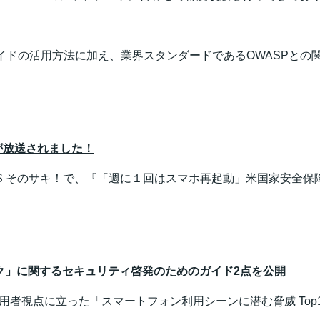
グガイドの活用方法に加え、業界スタンダードであるOWASPと
容が放送されました！
EWS そのサキ！で、『「週に１回はスマホ再起動」米国家安全
イク」に関するセキュリティ啓発のためのガイド2点を公開
利用者視点に立った「スマートフォン利用シーンに潜む脅威 Top10