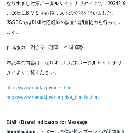
なりすまし対策ポータルサイト ナリタイにて、
2024
年9
月26日に
BIMI
対応組織リストの公開を行いました。
JSSEC
では
BIMI
対応組織の調査の調査協力を行ってい
ます。
作成協力：副会長・理事 本間 輝彰
本記事の内容は、なりすまし対策ポータルサイト ナリ
タイよりご覧ください。
https://www.naritai.jp/index.html
https://www.naritai.jp/enterprise_bimilist.html
BIMI（Brand Indicators for Message
Identification）
：メールの信頼性とブランドの認知度を