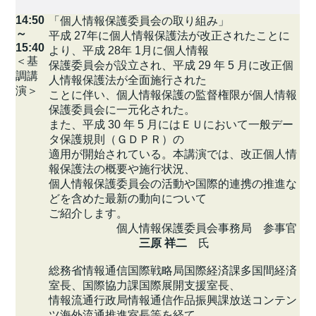
14:50
「個人情報保護委員会の取り組み」
～
平成 27年に個人情報保護法が改正されたことに
15:40
より、平成 28年 1月に個人情報
＜基
保護委員会が設立され、平成 29 年 5 月に改正個
調講
人情報保護法が全面施行された
演＞
ことに伴い、個人情報保護の監督権限が個人情報
保護委員会に一元化された。
また、平成 30 年 5 月にはＥＵにおいて一般デー
タ保護規則（ＧＤＰＲ）の
適用が開始されている。本講演では、改正個人情
報保護法の概要や施行状況、
個人情報保護委員会の活動や国際的連携の推進な
どを含めた最新の動向について
ご紹介します。
個人情報保護委員会事務局 参事官
三原 祥二
氏
総務省情報通信国際戦略局国際経済課多国間経済
室長、国際協力課国際展開支援室長、
情報流通行政局情報通信作品振興課放送コンテン
ツ海外流通推進室長等を経て、