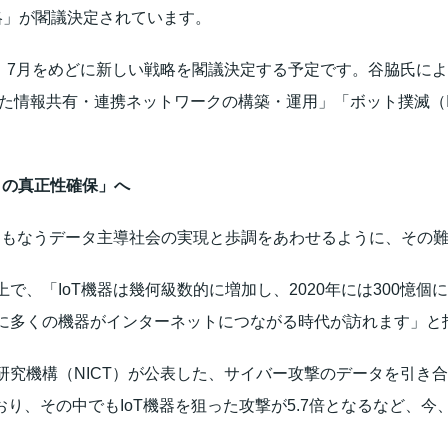
略」が閣議決定されています。
し、7月をめどに新しい戦略を閣議決定する予定です。谷脇氏に
げた情報共有・連携ネットワークの構築・運用」「ボット撲滅（I
タの真正性確保」へ
にともなうデータ主導社会の実現と歩調をあわせるように、その
で、「IoT機器は幾何級数的に増加し、2020年には300憶
に多くの機器がインターネットにつながる時代が訪れます」と
研究機構（NICT）が公表した、サイバー攻撃のデータを引き
加しており、その中でもIoT機器を狙った攻撃が5.7倍となるなど