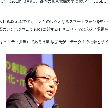
C）は2018年3月9日、都内の東京電機大学において「JSSEC
れるJSSECですが、人との接点となるスマートフォンを中心に
回のシンポジウムでもIoTに関するセキュリティの現状と課題
セキュリティ担当）である谷脇 康彦氏が「データ主導社会とサ