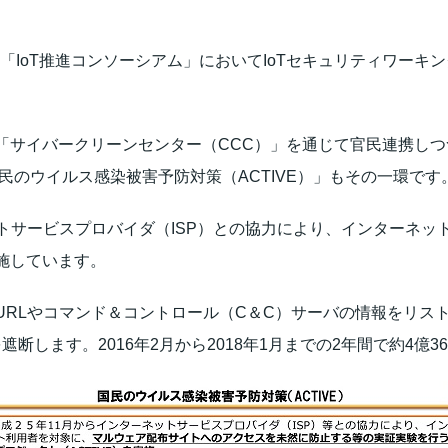
ら「IoT推進コンソーシアム」においてIoTセキュリティワーキ
「サイバークリーンセンター（CCC）」を通じて官民連携し
「国民のウイルス感染被害予防対策（ACTIVE）」もその一環です
ーネットサービスプロバイダ（ISP）との協力により、インター
施しています。
RLやコマンド＆コントロール（C＆C）サーバの情報をリスト
断します。2016年2月から2018年1月までの2年間で約4億3