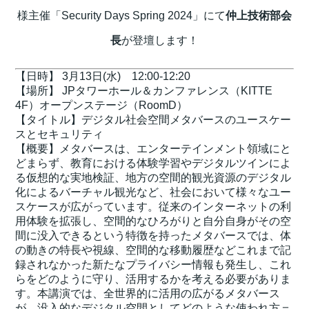
様主催「Security Days Spring 2024」にて
仲上技術部会
長
が登壇します！
【日時】 3月13日(水) 12:00-12:20
【場所】 JPタワーホール＆カンファレンス（KITTE
4F）オープンステージ（RoomD）
【タイトル】デジタル社会空間メタバースのユースケー
スとセキュリティ
【概要】メタバースは、エンターテインメント領域にと
どまらず、教育における体験学習やデジタルツインによ
る仮想的な実地検証、地方の空間的観光資源のデジタル
化によるバーチャル観光など、社会において様々なユー
スケースが広がっています。従来のインターネットの利
用体験を拡張し、空間的なひろがりと自分自身がその空
間に没入できるという特徴を持ったメタバースでは、体
の動きの特長や視線、空間的な移動履歴などこれまで記
録されなかった新たなプライバシー情報も発生し、これ
らをどのように守り、活用するかを考える必要がありま
す。本講演では、全世界的に活用の広がるメタバース
が、没入的なデジタル空間としてどのような使われ方＝