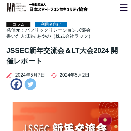
ホーム
>
コラム
> JSSEC新年交流会＆LT大会2024 開催レポー
ト
コラム
利用者向け
発信元：パブリックリレーションズ部会
書いた人:田端 あやの（株式会社ラック）
JSSEC新年交流会＆LT大会2024 開
催レポート
2024年5月7日
2024年5月2日
Twitter
Facebook